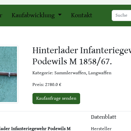
r
Kaufabwicklung
Kontakt
Hinterlader Infanterieg
Podewils M 1858/67.
Kategorie: Sammlerwaffen, Langwaffen
Preis: 2780.0 €
Kaufanfrage senden
Datenblatt
rlader Infanteriegewehr Podewils
M
Hersteller