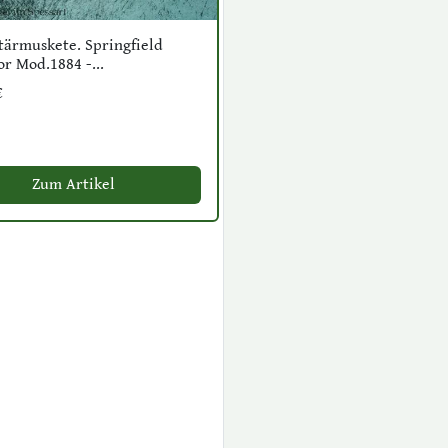
tärmuskete. Springfield
r Mod.1884 -...
€
Zum Artikel