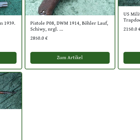
US Mili
Trapdoo
n 1939.
Pistole P08, DWM 1914, Böhler Lauf,
Schiwy, nrgl. ...
2150.0 
2850.0 €
Zum Artikel