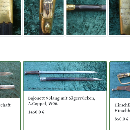
Bajonett 98lang mit Sägerrücken,
A.Coppel, W06.
schaft
Hirschf
Hirschh
1450.0 €
850.0 €